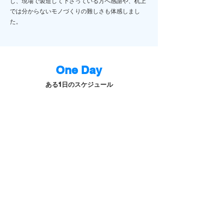
し、現場で製造して下さっている方へ感謝や、机上
では分からないモノづくりの難しさも体感しまし
た。
One Day
1
ある
日のスケジュール
フレックスタイム勤務
09:00
｜
出社、メールチェック
10:00
｜
生産管理・サンプル確認・打合せ
11:00
｜
デザイナーへデザインの修正依頼
12:00
｜
ランチ
13:00
｜
キャンペーン提案資料作成
15:00
｜
クライアントへオンラインプレゼン